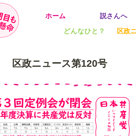
ホーム
説さんへ
どんなひと？
区政
区政ニュース第120号